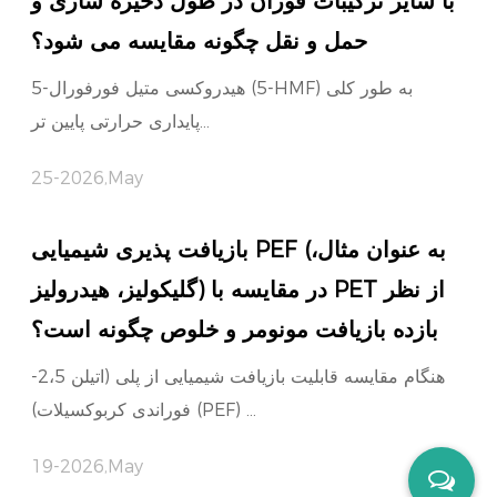
با سایر ترکیبات فوران در طول ذخیره سازی و
حمل و نقل چگونه مقایسه می شود؟
5-هیدروکسی متیل فورفورال (5-HMF) به طور کلی
پایداری حرارتی پایین تر...
25-2026,May
بازیافت پذیری شیمیایی PEF (به عنوان مثال،
گلیکولیز، هیدرولیز) در مقایسه با PET از نظر
بازده بازیافت مونومر و خلوص چگونه است؟
هنگام مقایسه قابلیت بازیافت شیمیایی از پلی (اتیلن 2،5-
فوراندی کربوکسیلات) (PEF) ...
19-2026,May