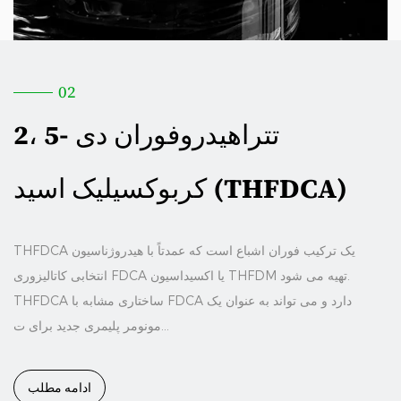
02
2، 5- تتراهیدروفوران دی
کربوکسیلیک اسید (THFDCA)
THFDCA یک ترکیب فوران اشباع است که عمدتاً با هیدروژناسیون
انتخابی کاتالیزوری FDCA یا اکسیداسیون THFDM تهیه می شود.
THFDCA ساختاری مشابه با FDCA دارد و می تواند به عنوان یک
مونومر پلیمری جدید برای ت...
ادامه مطلب