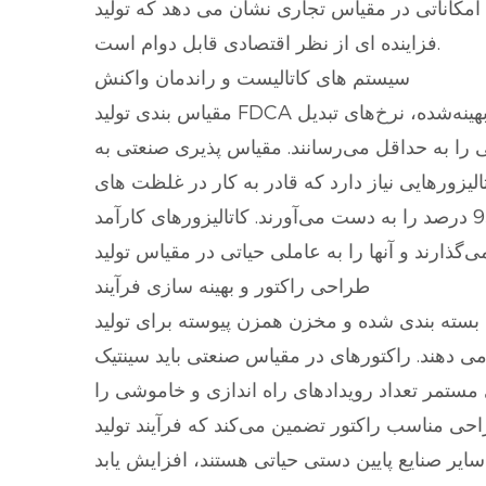
 می دهد که تولید FDCA نه تنها از نظر فنی امکان پذیر است، بلکه به طور
فزاینده ای از نظر اقتصادی قابل دوام است.
سیستم های کاتالیست و راندمان واکنش
مقیاس بندی تولید FDCA به شدت بر توسعه کاتالیزورهای کارآمد و بادوام متکی است. سیستم‌های کاتالیزوری بهینه‌شده، نرخ‌های تبدیل HMF به FDCA را در
 را به حداقل می‌رسانند. مقیاس پذیری صنعتی به
ورهایی نیاز دارد که قادر به کار در غلظت های HMF بالا و در دوره های عملیاتی طولانی بدون غیرفعال شدن باشند. پیشرفت‌ها در سیستم‌های کاتالیزوری
ناهمگن و همگن نتایج امیدوارکننده‌ای را نشان داده‌اند، با راکتورهای جریان پیوسته که گزینش پذیری بالای 95 درصد را به دست می‌آورند. کاتالیزورهای کارآمد
طراحی راکتور و بهینه سازی فرآیند
ه و مخزن همزن پیوسته برای تولید FDCA مورد بررسی قرار
 می دهند. راکتورهای در مقیاس صنعتی باید سینتیک
 مستمر تعداد رویدادهای راه اندازی و خاموشی را
ر تضمین می‌کند که فرآیند تولید FDCA می‌تواند بدون به