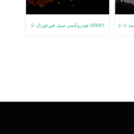
2، 5- فوراندی کربوکسیلیک اسید (FDCA)