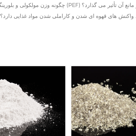
اندی کربوکسیلات) (PEF) بر خواص مکانیکی و مانع آن تأثیر می گذارد؟
ورال (5-HMF) چه نقشی در ایجاد واکنش های قهوه ای شدن و کاراملی شدن مواد غذایی دارد؟