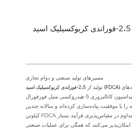
فرآیند تولید 2،5-فوراندی کربوکسیلیک اسید (FDCA) برای کاربردهای در مقیاس صنعتی چقدر مقیاس پذیر
مسیرهای تولید صنعتی و دوام تجاری
دهای
تولید از
2،5-فوراندی کربوکسیلیک اسید (FDCA)
تجاری را نشان می دهد. تثبیت شده ترین روش بر اکسیداسیون کاتالیزوری 5-هیدروکسی متیل فورفورال (HMF)، یک ماده شیمیایی پلت فرم مشتق شده از
را با موفقیت پیاده‌سازی کرده‌اند و سالانه چندین
کیلوتن FDCA تولید می‌کنند، که نشان می‌دهد توان عملیاتی صنعتی قابل دستیابی است. این انتقال از تولید دسته‌ای به تولید مداوم در مقیاس‌پذیری فرآیند بسیار
امکان‌پذیر می‌کنند که همگی برای عملیات صنعتی