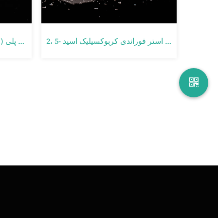
2،5- فوراندیل دی متانول (FDM)