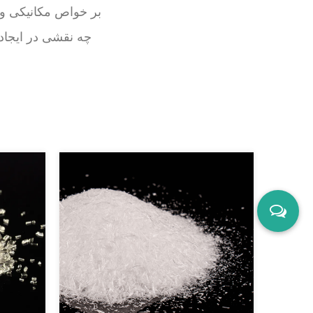
PREV：چگونه وزن مولکولی و بلورینگی پلی (اتیلن 2،5-فور
NEXT：5-هیدروکسی متیل فورف