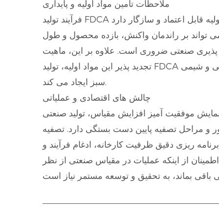
ملاحظات تامین مواد اولیه و پایداری
فرآیند تولید FDCA مقیاس پذیر نیاز به در دسترس بودن مواد اولیه قابل اعتماد و سازگار دارد. HMF، پیش ساز FDCA، معمولاً از منابع زیست توده، از جمله
 می تواند بر راندمان واکنش، بازده محصول و طول
یاس پذیری صنعتی ضروری است. علاوه بر این، ماهیت
تجدید پذیر این مواد اولیه، تولید FDCA را با اهداف پایداری همسو می کند و انگیزه ای قوی برای پذیرش در مقیاس بزرگ در صنایع پلاستیک های زیستی و شیمی
سبز ایجاد می کند.
چالش های اقتصادی و عملیاتی
آمیز افزایش مقیاس، تولید صنعتی FDCA با چالش های اقتصادی و عملیاتی مداوم مواجه است. کارایی هزینه به بهینه سازی شرایط
گی دارد. تصفیه FDCA برای مطابقت با استانداردهای درجه پلیمر می تواند انرژی بر
رنامه ریزی دقیق ظرفیت کارخانه، ادغام فرآیند و
طمینان از اینکه عملیات در مقیاس صنعتی از نظر