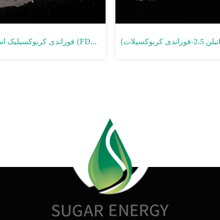
2، 5- دی متیل استر فوراندی کربوکسیلیک اسید (FDME)
پلی (اتیلن 2،5-فوراندی کربوکسیلات) (PEF)